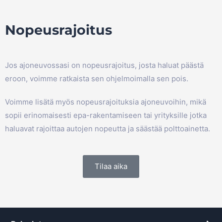
Nopeusrajoitus
Jos ajoneuvossasi on nopeusrajoitus, josta haluat päästä
eroon, voimme ratkaista sen ohjelmoimalla sen pois.
Voimme lisätä myös nopeusrajoituksia ajoneuvoihin, mikä
sopii erinomaisesti epa-rakentamiseen tai yrityksille jotka
haluavat rajoittaa autojen nopeutta ja säästää polttoainetta.
Tilaa aika