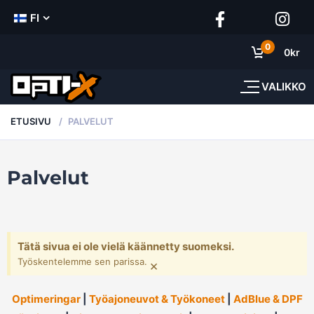
FI
0
0
kr
VALIKKO
ETUSIVU
PALVELUT
Palvelut
Tätä sivua ei ole vielä käännetty suomeksi.
Työskentelemme sen parissa.
×
Optimeringar
|
Työajoneuvot & Työkoneet
|
AdBlue & DPF