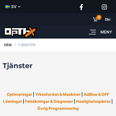
SV
0
0
kr
MENY
HEM
TJÄNSTER
Tjänster
Optimeringar
|
Yrkesfordon & Maskiner
|
AdBlue & DPF
Lösningar
|
Felsökningar & Diagnoser
|
Hastighetsspärrar
|
Övrig Programmering