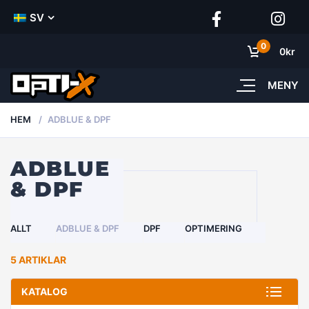
SV
0
0
kr
MENY
HEM
ADBLUE & DPF
ADBLUE
& DPF
ALLT
ADBLUE & DPF
DPF
OPTIMERING
5 ARTIKLAR
KATALOG