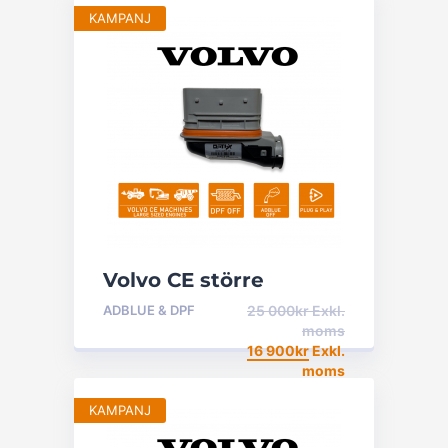
KAMPANJ
Volvo CE större
Maskiner – DPF &
ADBLUE & DPF
25 000
kr
Exkl.
Adblue off
moms
16 900
kr
Exkl.
moms
KAMPANJ