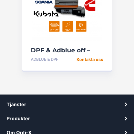
DPF & Adblue off –
Modellanpassad
ADBLUE & DPF
Kontakta oss
Tjänster
Produkter
Om Opti-X