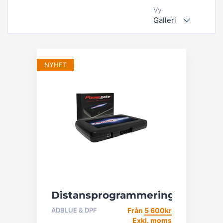
Vy
Galleri
NYHET
Distansprogrammering
ADBLUE & DPF
Från
5 600
kr
Exkl. moms