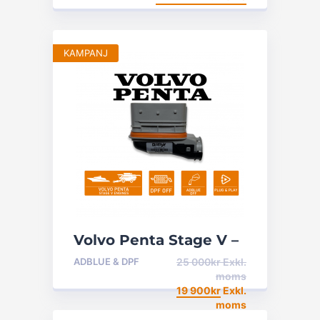
KAMPANJ
Volvo Penta Stage V –
DPF & Adblue off
ADBLUE & DPF
25 000
kr
Exkl.
moms
19 900
kr
Exkl.
moms