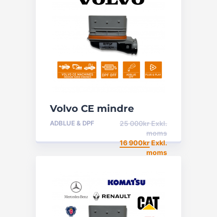
Volvo CE mindre
Maskiner – DPF &
ADBLUE & DPF
25 000
kr
Exkl.
Adblue off
moms
16 900
kr
Exkl.
moms